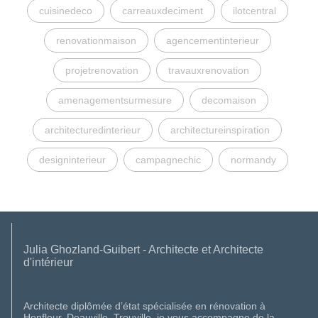
cuisinedeco
carreauxdeciment
ilotcentral
renovationmaison
agencementinterieur
projetrenovation
travauxrenovation
amenagementsurmesure
decomaison
architecturedinterieur
architectureinspiration
designinterieur
campagnechic
normandy
Julia Ghozland-Guibert - Architecte et Architecte
d'intérieur
Architecte diplômée d’état spécialisée en rénovation à
Honfleur, Deauville, Trouville, je vous accompagne de la