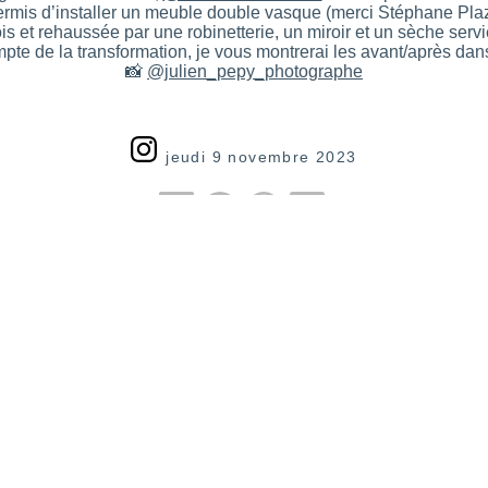
rmis d’installer un meuble double vasque (merci Stéphane Plaza
is et rehaussée par une robinetterie, un miroir et un sèche servi
te de la transformation, je vous montrerai les avant/après dan
📸
@julien_pepy_photographe
jeudi 9 novembre 2023
Quelques articles sur le même thème