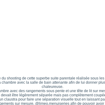
e du shooting de cette superbe suite parentale réalisée sous les t
 chambre avec la salle de bain attenante afin de lui donner plus d
chaleureuse.
mbre avec des rangements sous pente et une tête de lit sur m
n devait être légèrement séparée mais pas complètement coupé
un claustra pour faire une séparation visuelle tout en laissant pa
angements sur mesure,
@limeo.menuiseries
afin de pouvoir avoir 