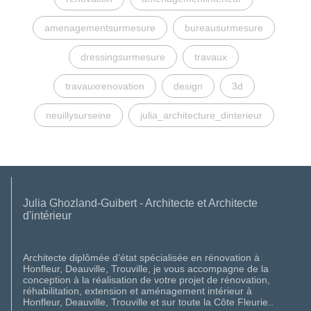
amenagementsurmesure
bureausurmesure
dressingsurmesure
travaux
travauxrenovation
design
3d
neuillysurseine
julia_architecture_dinterieur
Julia Ghozland-Guibert - Architecte et Architecte
d'intérieur
Architecte diplômée d’état spécialisée en rénovation à
Honfleur, Deauville, Trouville, je vous accompagne de la
conception à la réalisation de votre projet de rénovation,
réhabilitation, extension et aménagement intérieur à
Honfleur, Deauville, Trouville et sur toute la Côte Fleurie..