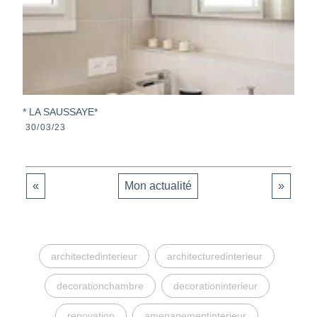
* LA SAUSSAYE*
30/03/23
«
Mon actualité
»
architectedinterieur
architecturedinterieur
decorationchambre
decorationinterieur
renovation
amenagementinterieur