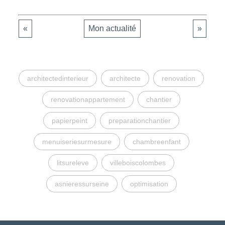
«
Mon actualité
»
architectedinterieur
architecte
renovation
renovationappartement
chantier
papierpeint
preparationchantier
menuiseriesurmesure
chambreenfant
litsureleve
villeboiscolombes
asnieressurseine
optimisation