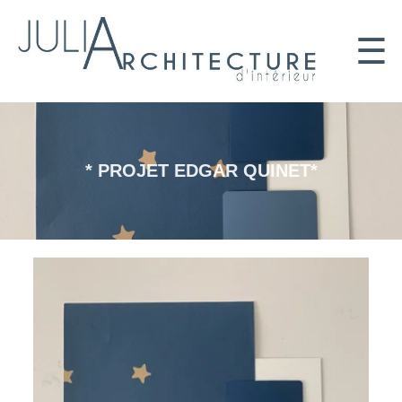
☰
* PROJET EDGAR QUINET*