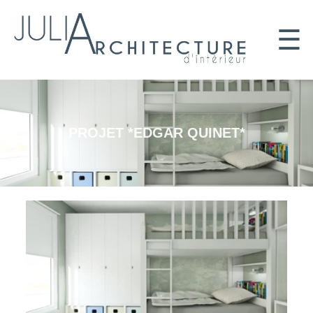
☰
PROJET *EDGAR QUINET*