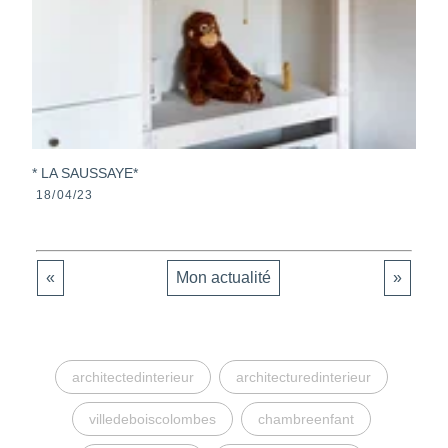
* LA SAUSSAYE*
18/04/23
«
Mon actualité
»
architectedinterieur
architecturedinterieur
villedeboiscolombes
chambreenfant