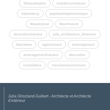
3dvisualisation
mobiliersurmesure
isidoreleroy
papierpeintpanoramique
litsuperpose
litsurmesure
decorationinterieur
julia_architecture_dinterieur
litsureleve
agencement
amenagement
amenagementinterieur
decoration
conseildeco
menuiseriesurmesure
Julia Ghozland-Guibert - Architecte et Architecte
d'intérieur