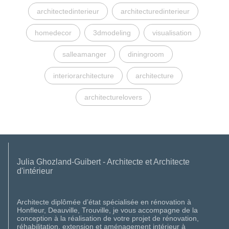
architectedinterieur
architecturedinterieur
homedecor
3dmodeling
visualisation
salleamanger
diningroom
interiorarchitecture
architecture
architecturelovers
Julia Ghozland-Guibert - Architecte et Architecte
d'intérieur
Architecte diplômée d’état spécialisée en rénovation à
Honfleur, Deauville, Trouville, je vous accompagne de la
conception à la réalisation de votre projet de rénovation,
réhabilitation, extension et aménagement intérieur à