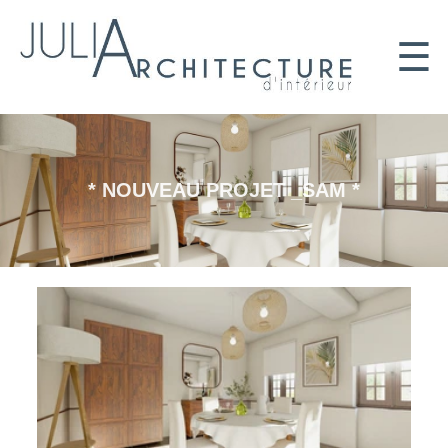
☰
* NOUVEAU PROJET _SAM *